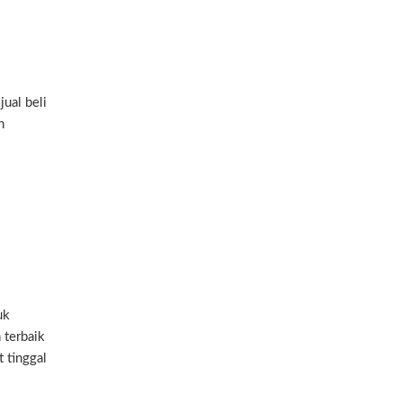
ual beli
n
uk
 terbaik
 tinggal