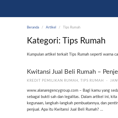
Langsung
ke
konten
Beranda
Artikel
Tips Rumah
Kategori:
Tips Rumah
Kumpulan artikel terkait Tips Rumah seperti warna cat
Kwitansi Jual Beli Rumah – Penj
KREDIT PEMILIKAN RUMAH
,
TIPS RUMAH
·
JAN
www.alanaregencygroup.com – Bagi kamu yang sedang 
sebagai bukti sah dan legalitas. Dalam artikel ini, ki
kegunaan, langkah-langkah pembuatannya, dan penti
penjual. Apa itu Kwitansi Jual Beli Rumah? …