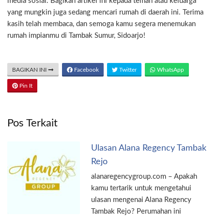
media sosial. Bagikan artikel ini kepada teman atau keluarga
yang mungkin juga sedang mencari rumah di daerah ini. Terima
kasih telah membaca, dan semoga kamu segera menemukan
rumah impianmu di Tambak Sumur, Sidoarjo!
BAGIKAN INI
Facebook
Twitter
WhatsApp
Pin It
Pos Terkait
Ulasan Alana Regency Tambak
Rejo
alanaregencygroup.com – Apakah
kamu tertarik untuk mengetahui
ulasan mengenai Alana Regency
Tambak Rejo? Perumahan ini