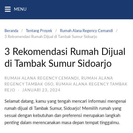
Langsung
MENU
ke
konten
Beranda
Tentang Proyek
Rumah Alana Regency Cemandi
3 Rekomendasi Rumah Dijual di Tambak Sumur Sidoarjo
3 Rekomendasi Rumah Dijual
di Tambak Sumur Sidoarjo
RUMAH ALANA REGENCY CEMANDI
,
RUMAH ALANA
REGENCY TAMBAK OSO
,
RUMAH ALANA REGENCY TAMBAK
REJO
·
JANUARI 23, 2024
Selamat datang, kamu yang tengah mencari informasi mengenai
rumah dijual di Tambak Sumur, Sidoarjo! Memilih rumah yang
sesuai dengan kebutuhan dan preferensi merupakan langkah
penting dalam merencanakan masa depan tempat tinggalmu.